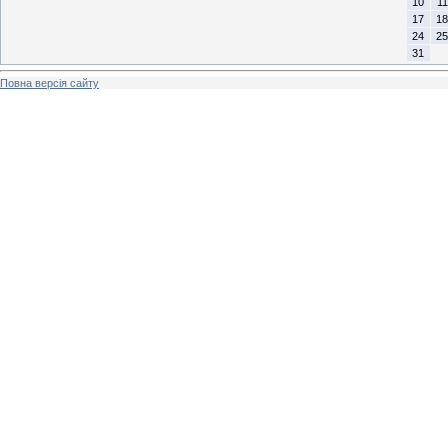
10
11
17
18
24
25
31
Повна версія сайту