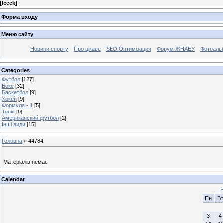
[
Iceek
]
Форма входу
Меню сайту
Новини спорту
Про цікаве
SEO Оптимізация
Форум ЖНАЕУ
Фотоаль
Categories
Футбол
[127]
Бокс
[32]
Баскетбол
[9]
Хокей
[9]
Формула - 1
[5]
Теніс
[9]
Американский футбол
[2]
Інші види
[15]
Головна
»
44784
Матеріалів немає
Calendar
Пн
Вт
3
4