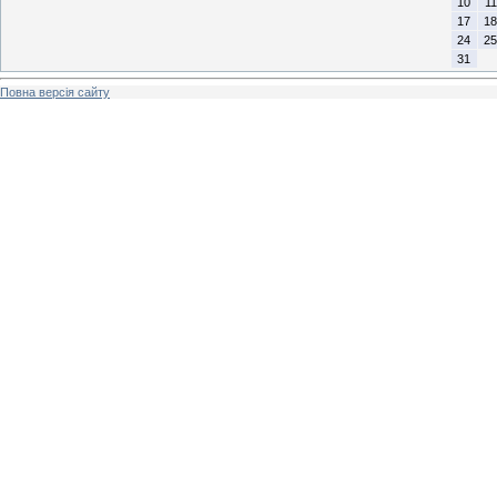
10
11
17
18
24
25
31
Повна версія сайту