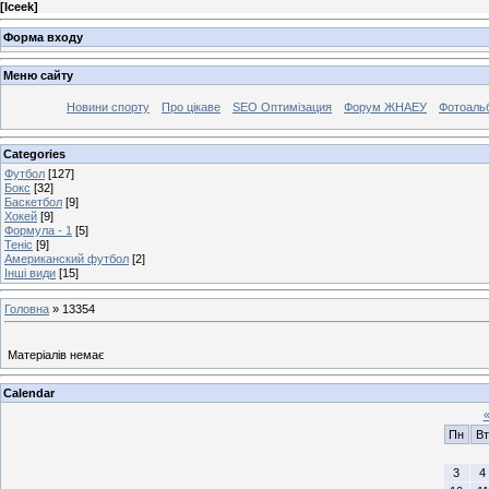
[
Iceek
]
Форма входу
Меню сайту
Новини спорту
Про цікаве
SEO Оптимізация
Форум ЖНАЕУ
Фотоаль
Categories
Футбол
[127]
Бокс
[32]
Баскетбол
[9]
Хокей
[9]
Формула - 1
[5]
Теніс
[9]
Американский футбол
[2]
Інші види
[15]
Головна
»
13354
Матеріалів немає
Calendar
Пн
Вт
3
4