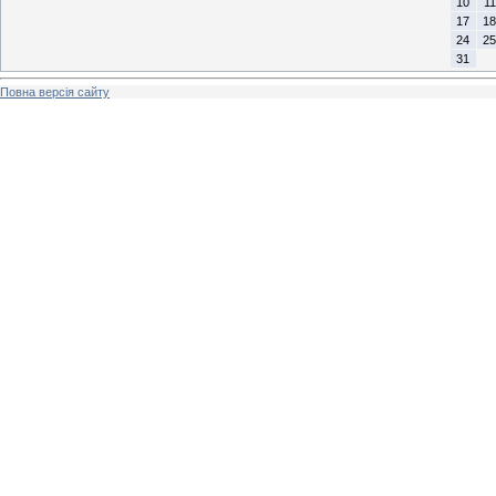
10
11
17
18
24
25
31
Повна версія сайту