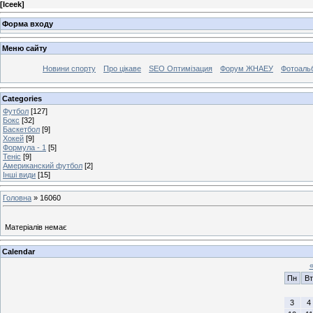
[
Iceek
]
Форма входу
Меню сайту
Новини спорту
Про цікаве
SEO Оптимізация
Форум ЖНАЕУ
Фотоаль
Categories
Футбол
[127]
Бокс
[32]
Баскетбол
[9]
Хокей
[9]
Формула - 1
[5]
Теніс
[9]
Американский футбол
[2]
Інші види
[15]
Головна
»
16060
Матеріалів немає
Calendar
Пн
Вт
3
4