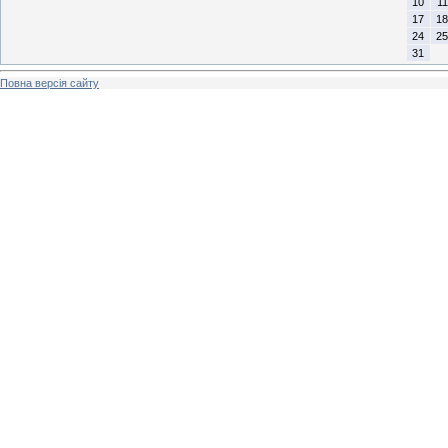
10
11
17
18
24
25
31
Повна версія сайту