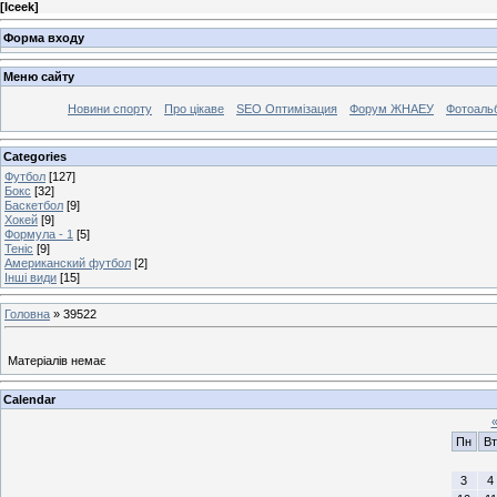
[
Iceek
]
Форма входу
Меню сайту
Новини спорту
Про цікаве
SEO Оптимізация
Форум ЖНАЕУ
Фотоаль
Categories
Футбол
[127]
Бокс
[32]
Баскетбол
[9]
Хокей
[9]
Формула - 1
[5]
Теніс
[9]
Американский футбол
[2]
Інші види
[15]
Головна
»
39522
Матеріалів немає
Calendar
Пн
Вт
3
4