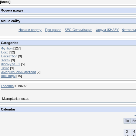
[
Iceek
]
Форма входу
Меню сайту
Новини спорту
Про цікаве
SEO Оптимізация
Форум ЖНАЕУ
Фотоаль
Categories
Футбол
[127]
Бокс
[32]
Баскетбол
[9]
Хокей
[9]
Формула - 1
[5]
Теніс
[9]
Американский футбол
[2]
Інші види
[15]
Головна
»
19692
Матеріалів немає
Calendar
Пн
Вт
3
4