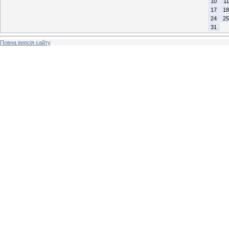
10
11
17
18
24
25
31
Повна версія сайту