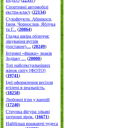
ВІДЕО
(
22337
)
Спортивні автомобілі
екстра-класу
(
22134
)
Cухофрукти. Абрикоси,
Ізюм, Чорнослив, Яблука
та Г...
(
20864
)
Гладка шкіра обличчя:
лікування вугрів
(постакне)....
(
20249
)
Інтимні «фішки» знаків
Зодіаку …
(
20008
)
Топ найсексуальніших
жінок світу [ФОТО]
(
19741
)
Ідеї оформлення весілля
втілені в реальність.
(
18258
)
Любовні ігри у ванній
(
17240
)
Струнка фігура: цікаві
хитрощі зірок.
(
16671
)
Найбільш вражаючі чудеса