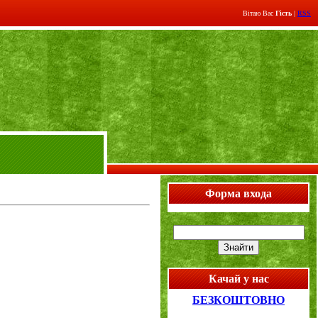
Вітаю Вас
Гість
|
RSS
Форма входа
Качай у нас
БЕЗКОШТОВНО