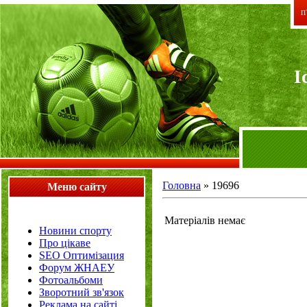
П`
I
Головна
»
19696
Меню сайту
Матеріалів немає
Новини спорту
Про цікаве
SEO Оптимізация
Форум ЖНАЕУ
Фотоальбоми
Зворотний зв'язок
Реклама на сайті