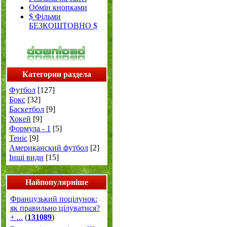
Обмін кнопками
$ Фільми
БЕЗКОШТОВНО $
Категории раздела
Футбол
[127]
Бокс
[32]
Баскетбол
[9]
Хокей
[9]
Формула - 1
[5]
Теніс
[9]
Американский футбол
[2]
Інші види
[15]
Найпопулярніше
Французький поцілунок:
як правильно цілуватися?
+ ...
(
131089
)