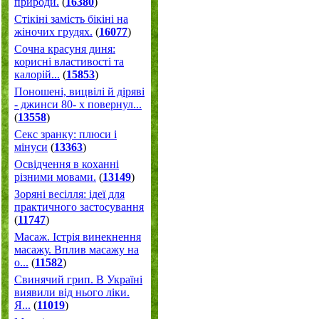
природи.
(
16380
)
Стікіні замість бікіні на
жіночих грудях.
(
16077
)
Сочна красуня диня:
корисні властивості та
калорій...
(
15853
)
Поношені, вицвілі й діряві
- джинси 80- х повернул...
(
13558
)
Секс зранку: плюси і
мінуси
(
13363
)
Освідчення в коханні
різними мовами.
(
13149
)
Зоряні весілля: ідеї для
практичного застосування
(
11747
)
Масаж. Істрія винекнення
масажу. Вплив масажу на
о...
(
11582
)
Свинячий грип. В Україні
виявили від нього ліки.
Я...
(
11019
)