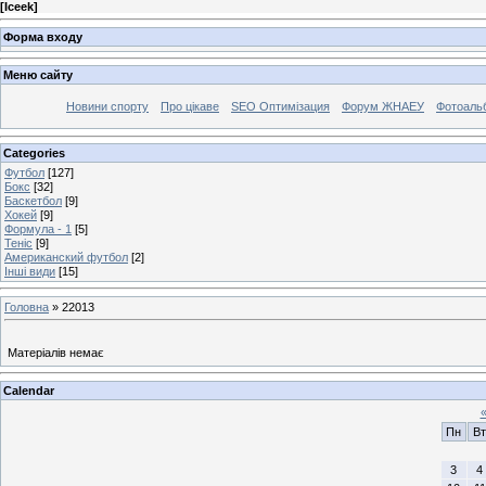
[
Iceek
]
Форма входу
Меню сайту
Новини спорту
Про цікаве
SEO Оптимізация
Форум ЖНАЕУ
Фотоаль
Categories
Футбол
[127]
Бокс
[32]
Баскетбол
[9]
Хокей
[9]
Формула - 1
[5]
Теніс
[9]
Американский футбол
[2]
Інші види
[15]
Головна
»
22013
Матеріалів немає
Calendar
Пн
Вт
3
4