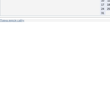
10
11
17
18
24
25
31
Повна версія сайту