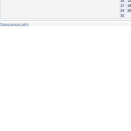
10
11
17
18
24
25
31
Повна версія сайту