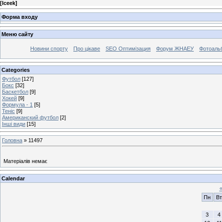
[
Iceek
]
Форма входу
Меню сайту
Новини спорту
Про цікаве
SEO Оптимізация
Форум ЖНАЕУ
Фотоаль
Categories
Футбол
[127]
Бокс
[32]
Баскетбол
[9]
Хокей
[9]
Формула - 1
[5]
Теніс
[9]
Американский футбол
[2]
Інші види
[15]
Головна
»
11497
Матеріалів немає
Calendar
Пн
Вт
3
4