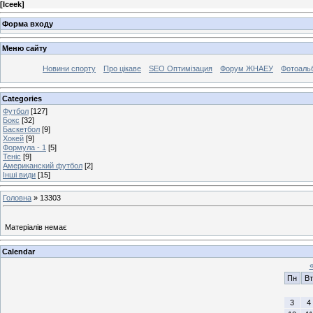
[
Iceek
]
Форма входу
Меню сайту
Новини спорту
Про цікаве
SEO Оптимізация
Форум ЖНАЕУ
Фотоаль
Categories
Футбол
[127]
Бокс
[32]
Баскетбол
[9]
Хокей
[9]
Формула - 1
[5]
Теніс
[9]
Американский футбол
[2]
Інші види
[15]
Головна
»
13303
Матеріалів немає
Calendar
Пн
Вт
3
4