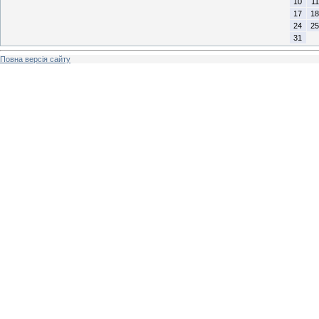
10
11
17
18
24
25
31
Повна версія сайту