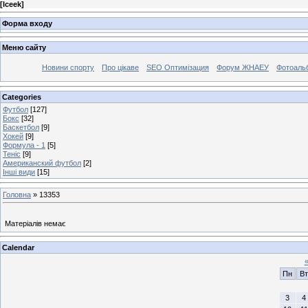
[
Iceek
]
Форма входу
Меню сайту
Новини спорту
Про цікаве
SEO Оптимізация
Форум ЖНАЕУ
Фотоаль
Categories
Футбол
[127]
Бокс
[32]
Баскетбол
[9]
Хокей
[9]
Формула - 1
[5]
Теніс
[9]
Американский футбол
[2]
Інші види
[15]
Головна
»
13353
Матеріалів немає
Calendar
Пн
Вт
3
4