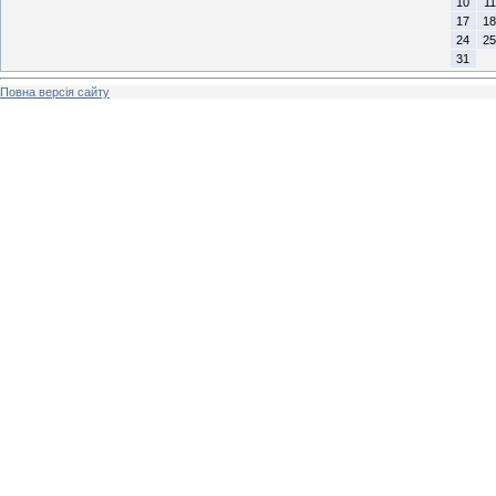
10
11
17
18
24
25
31
Повна версія сайту