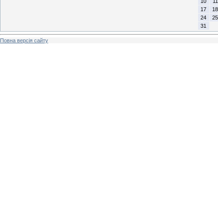
10
11
17
18
24
25
31
Повна версія сайту