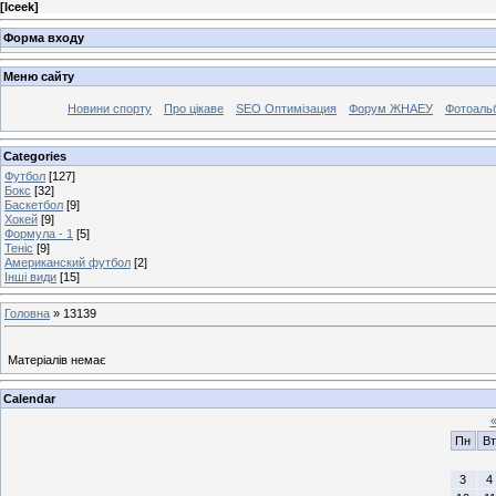
[
Iceek
]
Форма входу
Меню сайту
Новини спорту
Про цікаве
SEO Оптимізация
Форум ЖНАЕУ
Фотоаль
Categories
Футбол
[127]
Бокс
[32]
Баскетбол
[9]
Хокей
[9]
Формула - 1
[5]
Теніс
[9]
Американский футбол
[2]
Інші види
[15]
Головна
»
13139
Матеріалів немає
Calendar
Пн
Вт
3
4