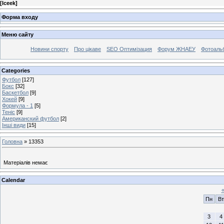
[
Iceek
]
Форма входу
Меню сайту
Новини спорту
Про цікаве
SEO Оптимізация
Форум ЖНАЕУ
Фотоаль
Categories
Футбол
[127]
Бокс
[32]
Баскетбол
[9]
Хокей
[9]
Формула - 1
[5]
Теніс
[9]
Американский футбол
[2]
Інші види
[15]
Головна
»
13353
Матеріалів немає
Calendar
Пн
Вт
3
4