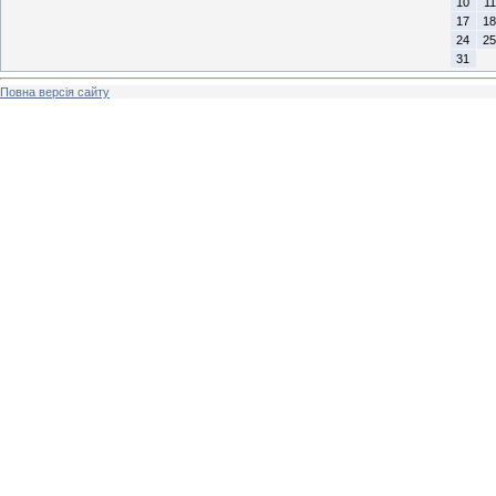
10
11
17
18
24
25
31
Повна версія сайту