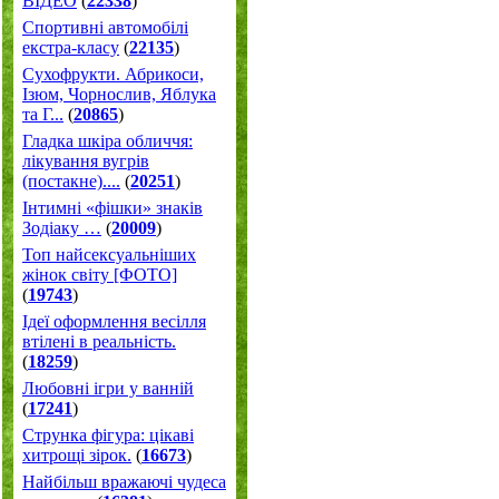
ВІДЕО
(
22338
)
Спортивні автомобілі
екстра-класу
(
22135
)
Cухофрукти. Абрикоси,
Ізюм, Чорнослив, Яблука
та Г...
(
20865
)
Гладка шкіра обличчя:
лікування вугрів
(постакне)....
(
20251
)
Інтимні «фішки» знаків
Зодіаку …
(
20009
)
Топ найсексуальніших
жінок світу [ФОТО]
(
19743
)
Ідеї оформлення весілля
втілені в реальність.
(
18259
)
Любовні ігри у ванній
(
17241
)
Струнка фігура: цікаві
хитрощі зірок.
(
16673
)
Найбільш вражаючі чудеса