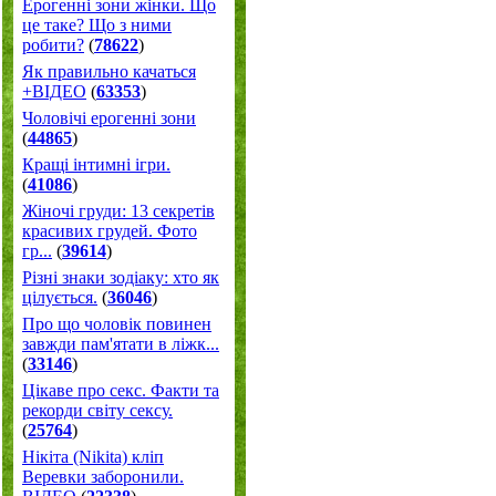
Ерогенні зони жінки. Що
це таке? Що з ними
робити?
(
78622
)
Як правильно качаться
+ВІДЕО
(
63353
)
Чоловічі ерогенні зони
(
44865
)
Кращі інтимні ігри.
(
41086
)
Жіночі груди: 13 секретів
красивих грудей. Фото
гр...
(
39614
)
Різні знаки зодіаку: хто як
цілується.
(
36046
)
Про що чоловік повинен
завжди пам'ятати в ліжк...
(
33146
)
Цікаве про секс. Факти та
рекорди світу сексу.
(
25764
)
Нікіта (Nikita) кліп
Веревки заборонили.