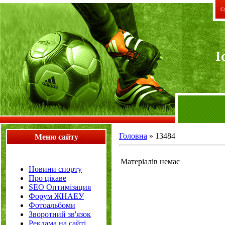
Су
I
Головна
»
13484
Меню сайту
Матеріалів немає
Новини спорту
Про цікаве
SEO Оптимізация
Форум ЖНАЕУ
Фотоальбоми
Зворотний зв'язок
Реклама на сайті