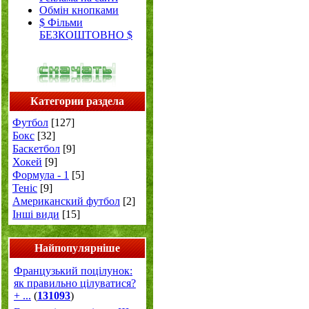
Обмін кнопками
$ Фільми
БЕЗКОШТОВНО $
Категории раздела
Футбол
[127]
Бокс
[32]
Баскетбол
[9]
Хокей
[9]
Формула - 1
[5]
Теніс
[9]
Американский футбол
[2]
Інші види
[15]
Найпопулярніше
Французький поцілунок:
як правильно цілуватися?
+ ...
(
131093
)