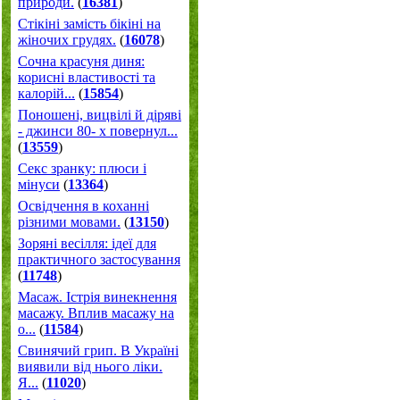
природи.
(
16381
)
Стікіні замість бікіні на
жіночих грудях.
(
16078
)
Сочна красуня диня:
корисні властивості та
калорій...
(
15854
)
Поношені, вицвілі й діряві
- джинси 80- х повернул...
(
13559
)
Секс зранку: плюси і
мінуси
(
13364
)
Освідчення в коханні
різними мовами.
(
13150
)
Зоряні весілля: ідеї для
практичного застосування
(
11748
)
Масаж. Істрія винекнення
масажу. Вплив масажу на
о...
(
11584
)
Свинячий грип. В Україні
виявили від нього ліки.
Я...
(
11020
)