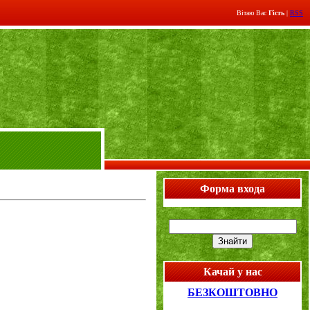
Вітаю Вас
Гість
|
RSS
Форма входа
Качай у нас
БЕЗКОШТОВНО