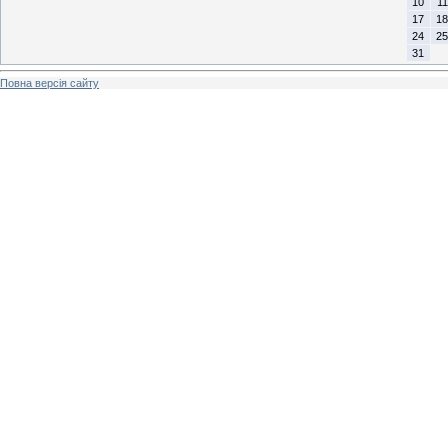
10
11
17
18
24
25
31
Повна версія сайту