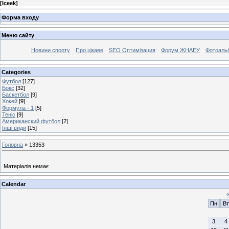
[
Iceek
]
Форма входу
Меню сайту
Новини спорту
Про цікаве
SEO Оптимізация
Форум ЖНАЕУ
Фотоаль
Categories
Футбол
[127]
Бокс
[32]
Баскетбол
[9]
Хокей
[9]
Формула - 1
[5]
Теніс
[9]
Американский футбол
[2]
Інші види
[15]
Головна
»
13353
Матеріалів немає
Calendar
Пн
Вт
3
4