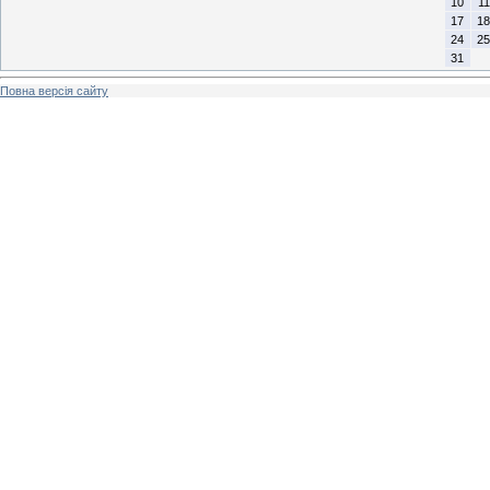
10
11
17
18
24
25
31
Повна версія сайту