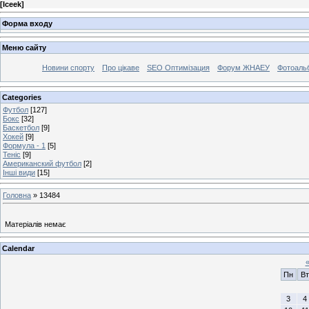
[
Iceek
]
Форма входу
Меню сайту
Новини спорту
Про цікаве
SEO Оптимізация
Форум ЖНАЕУ
Фотоаль
Categories
Футбол
[127]
Бокс
[32]
Баскетбол
[9]
Хокей
[9]
Формула - 1
[5]
Теніс
[9]
Американский футбол
[2]
Інші види
[15]
Головна
»
13484
Матеріалів немає
Calendar
Пн
Вт
3
4