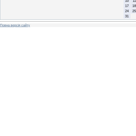
10
11
17
18
24
25
31
Повна версія сайту