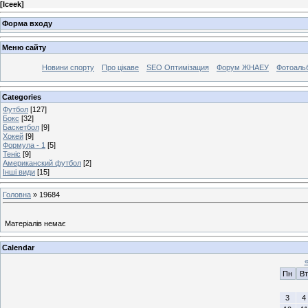
[
Iceek
]
Форма входу
Меню сайту
Новини спорту
Про цікаве
SEO Оптимізация
Форум ЖНАЕУ
Фотоаль
Categories
Футбол
[127]
Бокс
[32]
Баскетбол
[9]
Хокей
[9]
Формула - 1
[5]
Теніс
[9]
Американский футбол
[2]
Інші види
[15]
Головна
»
19684
Матеріалів немає
Calendar
Пн
Вт
3
4