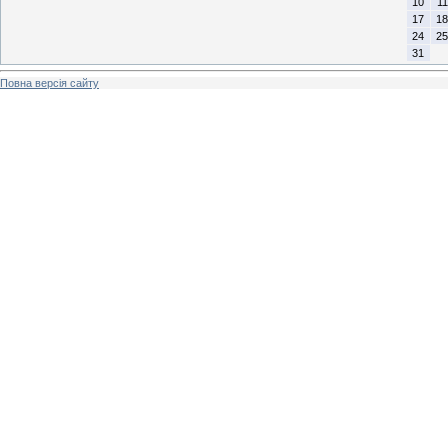
10
11
17
18
24
25
31
Повна версія сайту