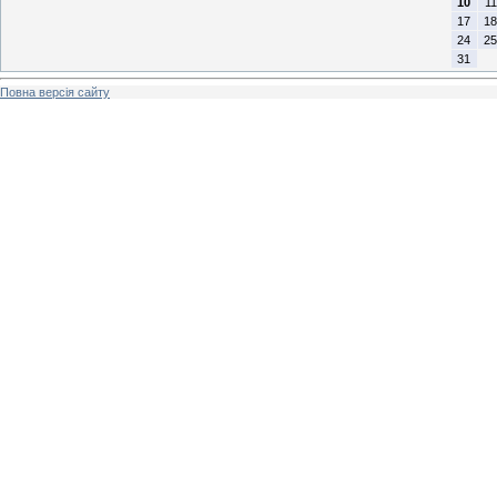
10
11
17
18
24
25
31
Повна версія сайту