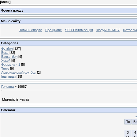
[
Iceek
]
Форма входу
Меню сайту
Новини спорту
Про цікаве
SEO Оптимізация
Форум ЖНАЕУ
Фотоаль
Categories
Футбол
[127]
Бокс
[32]
Баскетбол
[9]
Хокей
[9]
Формула - 1
[5]
Теніс
[9]
Американский футбол
[2]
Інші види
[15]
Головна
»
19987
Матеріалів немає
Calendar
Пн
Вт
3
4