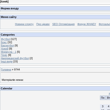
[
Iceek
]
Форма входу
Меню сайту
Новини спорту
Про цікаве
SEO Оптимізация
Форум ЖНАЕУ
Фотоаль
Categories
Футбол
[127]
Бокс
[32]
Баскетбол
[9]
Хокей
[9]
Формула - 1
[5]
Теніс
[9]
Американский футбол
[2]
Інші види
[15]
Головна
»
9744
Матеріалів немає
Calendar
Пн
Вт
3
4