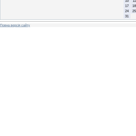
10
11
17
18
24
25
31
Повна версія сайту