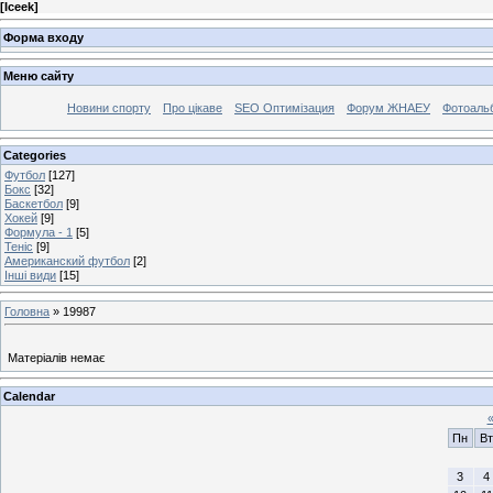
[
Iceek
]
Форма входу
Меню сайту
Новини спорту
Про цікаве
SEO Оптимізация
Форум ЖНАЕУ
Фотоаль
Categories
Футбол
[127]
Бокс
[32]
Баскетбол
[9]
Хокей
[9]
Формула - 1
[5]
Теніс
[9]
Американский футбол
[2]
Інші види
[15]
Головна
»
19987
Матеріалів немає
Calendar
Пн
Вт
3
4