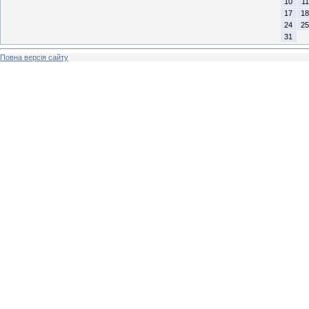
10
11
17
18
24
25
31
Повна версія сайту