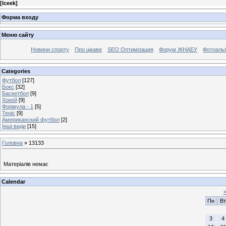
[
Iceek
]
Форма входу
Меню сайту
Новини спорту
Про цікаве
SEO Оптимізация
Форум ЖНАЕУ
Фотоаль
Categories
Футбол
[127]
Бокс
[32]
Баскетбол
[9]
Хокей
[9]
Формула - 1
[5]
Теніс
[9]
Американский футбол
[2]
Інші види
[15]
Головна
»
13133
Матеріалів немає
Calendar
Пн
Вт
3
4