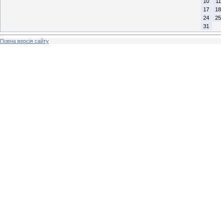
10
11
17
18
24
25
31
Повна версія сайту