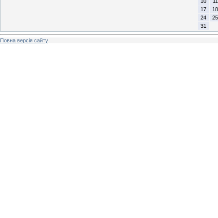
10
11
17
18
24
25
31
Повна версія сайту