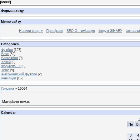
[
Iceek
]
Форма входу
Меню сайту
Новини спорту
Про цікаве
SEO Оптимізация
Форум ЖНАЕУ
Фотоаль
Categories
Футбол
[127]
Бокс
[32]
Баскетбол
[9]
Хокей
[9]
Формула - 1
[5]
Теніс
[9]
Американский футбол
[2]
Інші види
[15]
Головна
»
16064
Матеріалів немає
Calendar
Пн
Вт
3
4