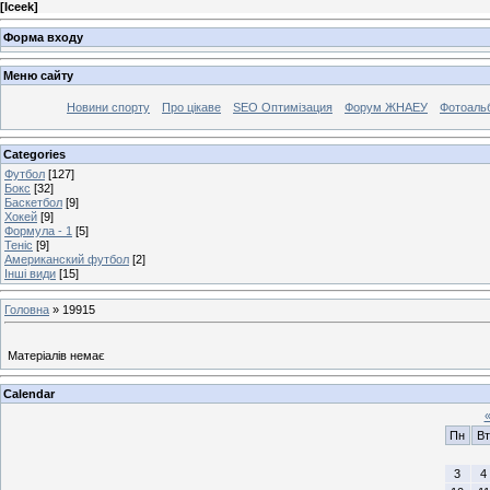
[
Iceek
]
Форма входу
Меню сайту
Новини спорту
Про цікаве
SEO Оптимізация
Форум ЖНАЕУ
Фотоаль
Categories
Футбол
[127]
Бокс
[32]
Баскетбол
[9]
Хокей
[9]
Формула - 1
[5]
Теніс
[9]
Американский футбол
[2]
Інші види
[15]
Головна
»
19915
Матеріалів немає
Calendar
Пн
Вт
3
4