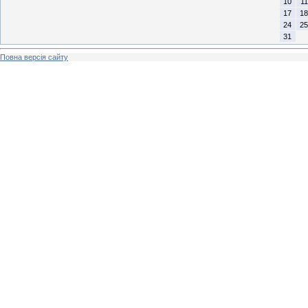
10
11
17
18
24
25
31
Повна версія сайту