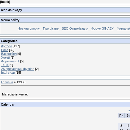
[
Iceek
]
Форма входу
Меню сайту
Новини спорту
Про цікаве
SEO Оптимізация
Форум ЖНАЕУ
Фотоаль
Categories
Футбол
[127]
Бокс
[32]
Баскетбол
[9]
Хокей
[9]
Формула - 1
[5]
Теніс
[9]
Американский футбол
[2]
Інші види
[15]
Головна
»
13306
Матеріалів немає
Calendar
Пн
Вт
3
4