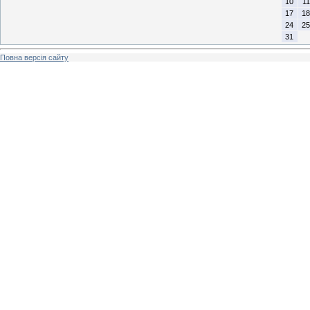
10
11
17
18
24
25
31
Повна версія сайту