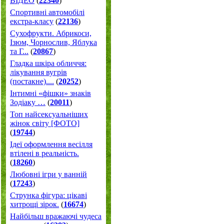
ВІДЕО
(
22340
)
Спортивні автомобілі
екстра-класу
(
22136
)
Cухофрукти. Абрикоси,
Ізюм, Чорнослив, Яблука
та Г...
(
20867
)
Гладка шкіра обличчя:
лікування вугрів
(постакне)....
(
20252
)
Інтимні «фішки» знаків
Зодіаку …
(
20011
)
Топ найсексуальніших
жінок світу [ФОТО]
(
19744
)
Ідеї оформлення весілля
втілені в реальність.
(
18260
)
Любовні ігри у ванній
(
17243
)
Струнка фігура: цікаві
хитрощі зірок.
(
16674
)
Найбільш вражаючі чудеса