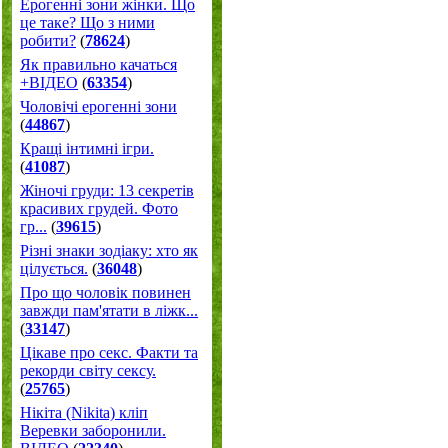
Ерогенні зони жінки. Що
це таке? Що з ними
робити?
(
78624
)
Як правильно качаться
+ВІДЕО
(
63354
)
Чоловічі ерогенні зони
(
44867
)
Кращі інтимні ігри.
(
41087
)
Жіночі груди: 13 секретів
красивих грудей. Фото
гр...
(
39615
)
Різні знаки зодіаку: хто як
цілується.
(
36048
)
Про що чоловік повинен
завжди пам'ятати в ліжк...
(
33147
)
Цікаве про секс. Факти та
рекорди світу сексу.
(
25765
)
Нікіта (Nikita) кліп
Веревки заборонили.