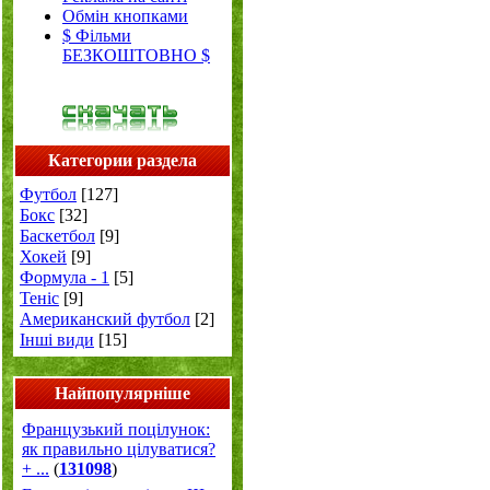
Обмін кнопками
$ Фільми
БЕЗКОШТОВНО $
Категории раздела
Футбол
[127]
Бокс
[32]
Баскетбол
[9]
Хокей
[9]
Формула - 1
[5]
Теніс
[9]
Американский футбол
[2]
Інші види
[15]
Найпопулярніше
Французький поцілунок:
як правильно цілуватися?
+ ...
(
131098
)