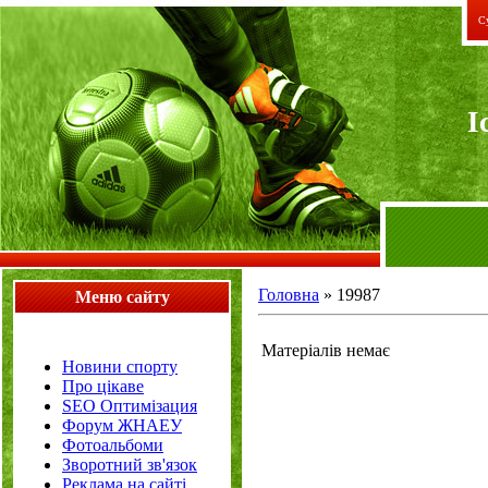
Су
I
Головна
»
19987
Меню сайту
Матеріалів немає
Новини спорту
Про цікаве
SEO Оптимізация
Форум ЖНАЕУ
Фотоальбоми
Зворотний зв'язок
Реклама на сайті