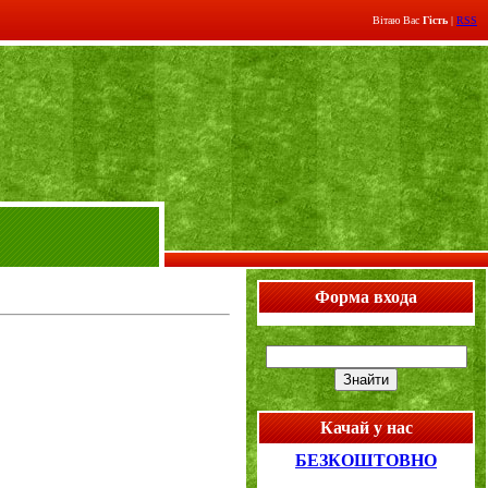
Вітаю Вас
Гість
|
RSS
Форма входа
Качай у нас
БЕЗКОШТОВНО