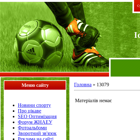
Су
I
Головна
»
13079
Меню сайту
Матеріалів немає
Новини спорту
Про цікаве
SEO Оптимізация
Форум ЖНАЕУ
Фотоальбоми
Зворотний зв'язок
Реклама на сайті