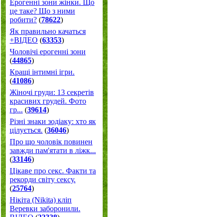
Ерогенні зони жінки. Що
це таке? Що з ними
робити?
(
78622
)
Як правильно качаться
+ВІДЕО
(
63353
)
Чоловічі ерогенні зони
(
44865
)
Кращі інтимні ігри.
(
41086
)
Жіночі груди: 13 секретів
красивих грудей. Фото
гр...
(
39614
)
Різні знаки зодіаку: хто як
цілується.
(
36046
)
Про що чоловік повинен
завжди пам'ятати в ліжк...
(
33146
)
Цікаве про секс. Факти та
рекорди світу сексу.
(
25764
)
Нікіта (Nikita) кліп
Веревки заборонили.