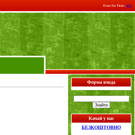
Вітаю Вас
Гість
|
RSS
Форма входа
Качай у нас
БЕЗКОШТОВНО