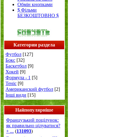
Обмін кнопками
$ Фільми
БЕЗКОШТОВНО $
Категории раздела
Футбол
[127]
Бокс
[32]
Баскетбол
[9]
Хокей
[9]
Формула - 1
[5]
Теніс
[9]
Американский футбол
[2]
Інші види
[15]
Найпопулярніше
Французький поцілунок:
як правильно цілуватися?
+ ...
(
131093
)