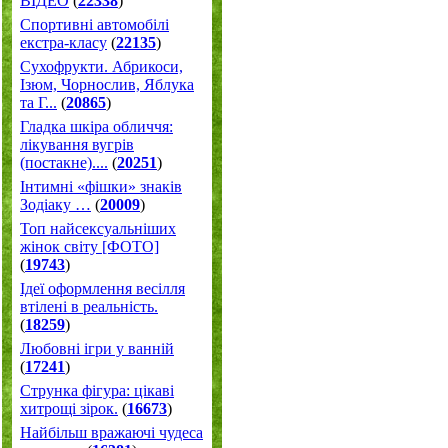
ВІДЕО
(
22338
)
Спортивні автомобілі
екстра-класу
(
22135
)
Cухофрукти. Абрикоси,
Ізюм, Чорнослив, Яблука
та Г...
(
20865
)
Гладка шкіра обличчя:
лікування вугрів
(постакне)....
(
20251
)
Інтимні «фішки» знаків
Зодіаку …
(
20009
)
Топ найсексуальніших
жінок світу [ФОТО]
(
19743
)
Ідеї оформлення весілля
втілені в реальність.
(
18259
)
Любовні ігри у ванній
(
17241
)
Струнка фігура: цікаві
хитрощі зірок.
(
16673
)
Найбільш вражаючі чудеса