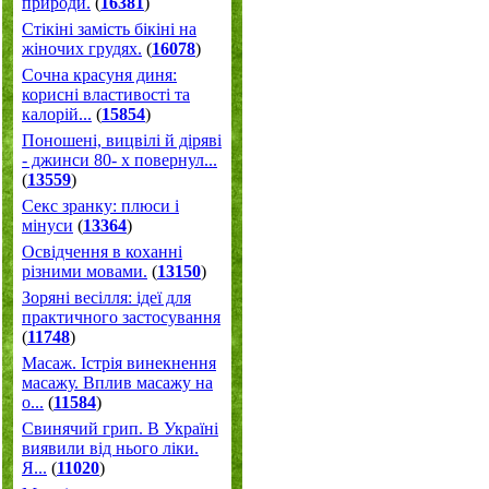
природи.
(
16381
)
Стікіні замість бікіні на
жіночих грудях.
(
16078
)
Сочна красуня диня:
корисні властивості та
калорій...
(
15854
)
Поношені, вицвілі й діряві
- джинси 80- х повернул...
(
13559
)
Секс зранку: плюси і
мінуси
(
13364
)
Освідчення в коханні
різними мовами.
(
13150
)
Зоряні весілля: ідеї для
практичного застосування
(
11748
)
Масаж. Істрія винекнення
масажу. Вплив масажу на
о...
(
11584
)
Свинячий грип. В Україні
виявили від нього ліки.
Я...
(
11020
)