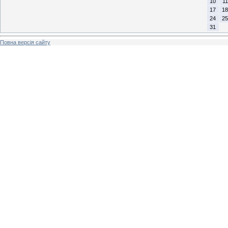
10
11
17
18
24
25
31
Повна версія сайту