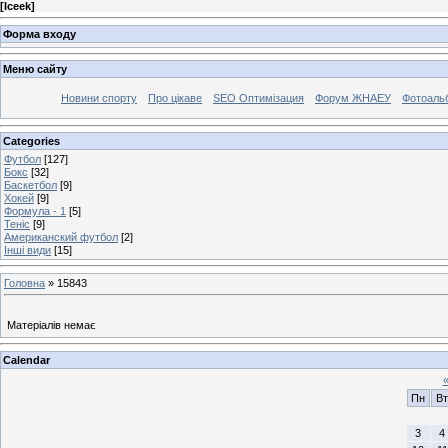
[
Iceek
]
Форма входу
Меню сайту
Новини спорту
Про цікаве
SEO Оптимізация
Форум ЖНАЕУ
Фотоаль
Categories
Футбол
[127]
Бокс
[32]
Баскетбол
[9]
Хокей
[9]
Формула - 1
[5]
Теніс
[9]
Американский футбол
[2]
Інші види
[15]
Головна
»
15843
Матеріалів немає
Calendar
Пн
Вт
3
4