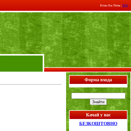
Вітаю Вас
Гість
|
RSS
Форма входа
Качай у нас
БЕЗКОШТОВНО