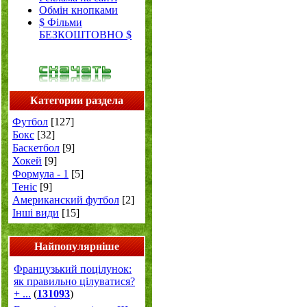
Обмін кнопками
$ Фільми
БЕЗКОШТОВНО $
Категории раздела
Футбол
[127]
Бокс
[32]
Баскетбол
[9]
Хокей
[9]
Формула - 1
[5]
Теніс
[9]
Американский футбол
[2]
Інші види
[15]
Найпопулярніше
Французький поцілунок:
як правильно цілуватися?
+ ...
(
131093
)