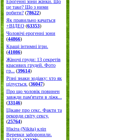
Ерогенні зони жінки. Що
це таке? Що з ними
робити?
(
78622
)
Як правильно качаться
+ВІДЕО
(
63353
)
Чоловічі ерогенні зони
(
44866
)
Кращі інтимні ігри.
(
41086
)
Жіночі груди: 13 секретів
красивих грудей. Фото
гр...
(
39614
)
Різні знаки зодіаку: хто як
цілується.
(
36047
)
Про що чоловік повинен
завжди пам'ятати в ліжк...
(
33146
)
Цікаве про секс. Факти та
рекорди світу сексу.
(
25764
)
Нікіта (Nikita) кліп
Веревки заборонили.