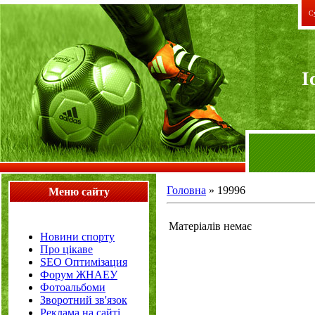
Су
I
Головна
»
19996
Меню сайту
Матеріалів немає
Новини спорту
Про цікаве
SEO Оптимізация
Форум ЖНАЕУ
Фотоальбоми
Зворотний зв'язок
Реклама на сайті