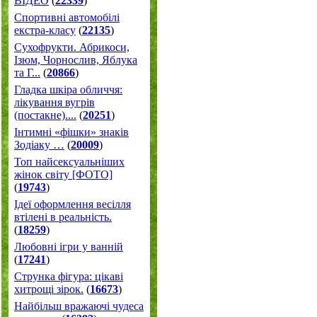
ВІДЕО
(
22339
)
Спортивні автомобілі
екстра-класу
(
22135
)
Cухофрукти. Абрикоси,
Ізюм, Чорнослив, Яблука
та Г...
(
20866
)
Гладка шкіра обличчя:
лікування вугрів
(постакне)....
(
20251
)
Інтимні «фішки» знаків
Зодіаку …
(
20009
)
Топ найсексуальніших
жінок світу [ФОТО]
(
19743
)
Ідеї оформлення весілля
втілені в реальність.
(
18259
)
Любовні ігри у ванній
(
17241
)
Струнка фігура: цікаві
хитрощі зірок.
(
16673
)
Найбільш вражаючі чудеса