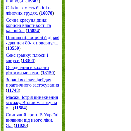
природи.
(
16382
)
Стікіні замість бікіні на
жіночих грудях.
(
16078
)
Сочна красуня диня:
корисні властивості та
калорій...
(
15854
)
Поношені, вицвілі й діряві
- джинси 80- х повернул...
(
13559
)
Секс зранку: плюси і
мінуси
(
13364
)
Освідчення в коханні
різними мовами.
(
13150
)
Зоряні весілля: ідеї для
практичного застосування
(
11748
)
Масаж. Істрія винекнення
масажу. Вплив масажу на
о...
(
11584
)
Свинячий грип. В Україні
виявили від нього ліки.
Я...
(
11020
)