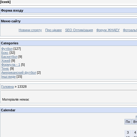
[
Iceek
]
Форма входу
Меню сайту
Новини спорту
Про цікаве
SEO Оптимізация
Форум ЖНАЕУ
Фотоаль
Categories
Футбол
[127]
Бокс
[32]
Баскетбол
[9]
Хокей
[9]
Формула - 1
[5]
Теніс
[9]
Американский футбол
[2]
Інші види
[15]
Головна
»
13328
Матеріалів немає
Calendar
Пн
Вт
3
4