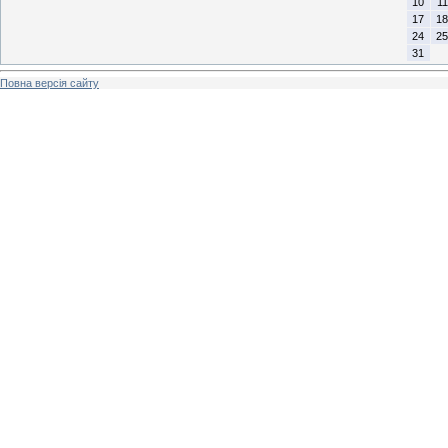
10
11
17
18
24
25
31
Повна версія сайту