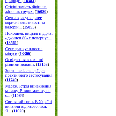
природи.
(
16383
)
Стікіні замість бікіні на
жіночих грудях.
(
16080
)
Сочна красуня диня:
корисні властивості та
калорій...
(
15855
)
Поношені, вицвілі й діряві
- джинси 80- х повернул...
(
13561
)
Секс зранку: плюси і
мінуси
(
13366
)
Освідчення в коханні
різними мовами.
(
13153
)
Зоряні весілля: ідеї для
практичного застосування
(
11749
)
Масаж. Істрія винекнення
масажу. Вплив масажу на
о...
(
11584
)
Свинячий грип. В Україні
виявили від нього ліки.
Я...
(
11020
)