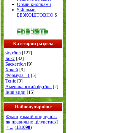
Обмін кнопками
$ Фільми
БЕЗКОШТОВНО $
Категории раздела
Футбол
[127]
Бокс
[32]
Баскетбол
[9]
Хокей
[9]
Формула - 1
[5]
Теніс
[9]
Американский футбол
[2]
Інші види
[15]
Найпопулярніше
Французький поцілунок:
як правильно цілуватися?
+ ...
(
131098
)