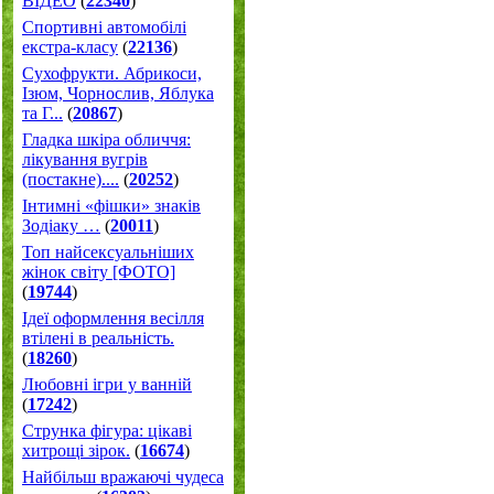
ВІДЕО
(
22340
)
Спортивні автомобілі
екстра-класу
(
22136
)
Cухофрукти. Абрикоси,
Ізюм, Чорнослив, Яблука
та Г...
(
20867
)
Гладка шкіра обличчя:
лікування вугрів
(постакне)....
(
20252
)
Інтимні «фішки» знаків
Зодіаку …
(
20011
)
Топ найсексуальніших
жінок світу [ФОТО]
(
19744
)
Ідеї оформлення весілля
втілені в реальність.
(
18260
)
Любовні ігри у ванній
(
17242
)
Струнка фігура: цікаві
хитрощі зірок.
(
16674
)
Найбільш вражаючі чудеса