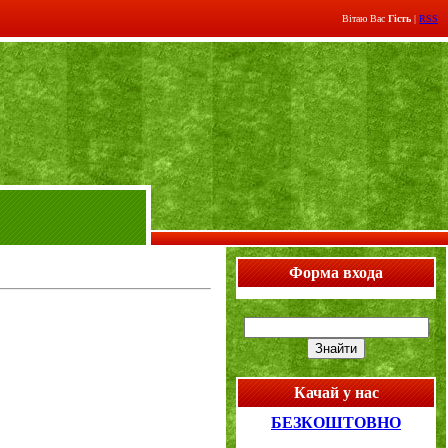
Вітаю Вас
Гість
|
RSS
Форма входа
Качай у нас
БЕЗКОШТОВНО