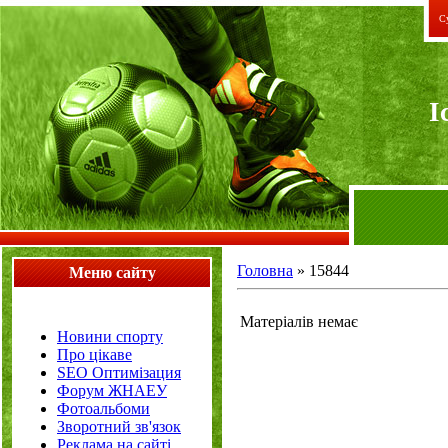
Су
I
Головна
»
15844
Меню сайту
Матеріалів немає
Новини спорту
Про цікаве
SEO Оптимізация
Форум ЖНАЕУ
Фотоальбоми
Зворотний зв'язок
Реклама на сайті