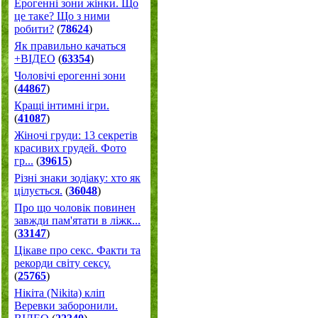
Ерогенні зони жінки. Що
це таке? Що з ними
робити?
(
78624
)
Як правильно качаться
+ВІДЕО
(
63354
)
Чоловічі ерогенні зони
(
44867
)
Кращі інтимні ігри.
(
41087
)
Жіночі груди: 13 секретів
красивих грудей. Фото
гр...
(
39615
)
Різні знаки зодіаку: хто як
цілується.
(
36048
)
Про що чоловік повинен
завжди пам'ятати в ліжк...
(
33147
)
Цікаве про секс. Факти та
рекорди світу сексу.
(
25765
)
Нікіта (Nikita) кліп
Веревки заборонили.