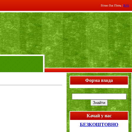
Вітаю Вас
Гість
|
RSS
Форма входа
Качай у нас
БЕЗКОШТОВНО