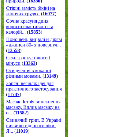
природи.
(
16380
)
Стікіні замість бікіні на
жіночих грудях.
(
16077
)
Сочна красуня диня:
корисні властивості та
калорій...
(
15853
)
Поношені, вицвілі й діряві
- джинси 80- х повернул...
(
13558
)
Секс зранку: плюси і
мінуси
(
13363
)
Освідчення в коханні
різними мовами.
(
13149
)
Зоряні весілля: ідеї для
практичного застосування
(
11747
)
Масаж. Істрія винекнення
масажу. Вплив масажу на
о...
(
11582
)
Свинячий грип. В Україні
виявили від нього ліки.
Я...
(
11019
)