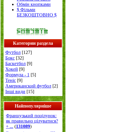
Обмін кнопками
$ Фільми
БЕЗКОШТОВНО $
Категории раздела
Футбол
[127]
Бокс
[32]
Баскетбол
[9]
Хокей
[9]
Формула - 1
[5]
Теніс
[9]
Американский футбол
[2]
Інші види
[15]
Найпопулярніше
Французький поцілунок:
як правильно цілуватися?
+ ...
(
131089
)