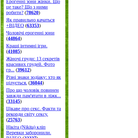
Ерогенні зони жінки. Що
це таке? Що з ними
робити?
(
78620
)
Як правильно качаться
+ВІДЕО
(
63353
)
Чоловічі ерогенні зони
(
44864
)
Кращі інтимні ігри.
(
41085
)
Жіночі груди: 13 секретів
красивих грудей. Фото
гр...
(
39612
)
Різні знаки зодіаку: хто як
цілується.
(
36044
)
Про що чоловік повинен
завжди пам'ятати в ліжк...
(
33145
)
Цікаве про секс. Факти та
рекорди світу сексу.
(
25763
)
Нікіта (Nikita) кліп
Веревки заборонили.