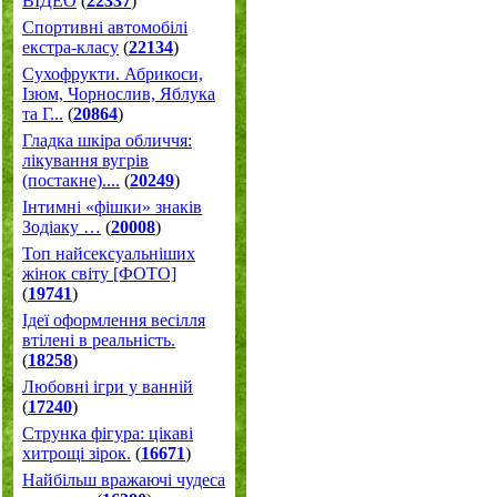
ВІДЕО
(
22337
)
Спортивні автомобілі
екстра-класу
(
22134
)
Cухофрукти. Абрикоси,
Ізюм, Чорнослив, Яблука
та Г...
(
20864
)
Гладка шкіра обличчя:
лікування вугрів
(постакне)....
(
20249
)
Інтимні «фішки» знаків
Зодіаку …
(
20008
)
Топ найсексуальніших
жінок світу [ФОТО]
(
19741
)
Ідеї оформлення весілля
втілені в реальність.
(
18258
)
Любовні ігри у ванній
(
17240
)
Струнка фігура: цікаві
хитрощі зірок.
(
16671
)
Найбільш вражаючі чудеса