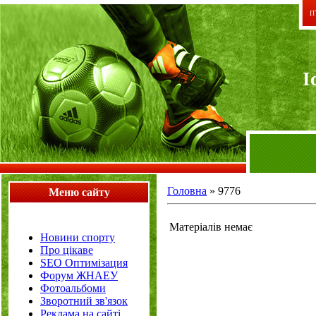
П`
I
Головна
»
9776
Меню сайту
Матеріалів немає
Новини спорту
Про цікаве
SEO Оптимізация
Форум ЖНАЕУ
Фотоальбоми
Зворотний зв'язок
Реклама на сайті