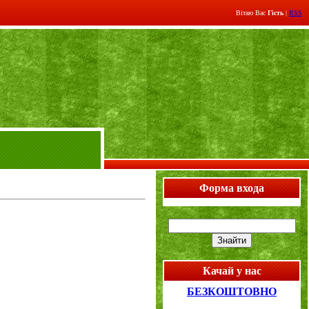
Вітаю Вас
Гість
|
RSS
Форма входа
Качай у нас
БЕЗКОШТОВНО