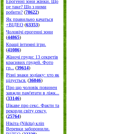
Ерогенні зони жінки. Що
це таке? Що з ними
робити?
(
78622
)
Як правильно качаться
+ВІДЕО
(
63353
)
Чоловічі ерогенні зони
(
44865
)
Кращі інтимні ігри.
(
41086
)
Жіночі груди: 13 секретів
красивих грудей. Фото
гр...
(
39614
)
Різні знаки зодіаку: хто як
цілується.
(
36046
)
Про що чоловік повинен
завжди пам'ятати в ліжк...
(
33146
)
Цікаве про секс. Факти та
рекорди світу сексу.
(
25764
)
Нікіта (Nikita) кліп
Веревки заборонили.