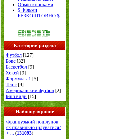
Обмін кнопками
$ Фільми
БЕЗКОШТОВНО $
Категории раздела
Футбол
[127]
Бокс
[32]
Баскетбол
[9]
Хокей
[9]
Формула - 1
[5]
Теніс
[9]
Американский футбол
[2]
Інші види
[15]
Найпопулярніше
Французький поцілунок:
як правильно цілуватися?
+ ...
(
131093
)