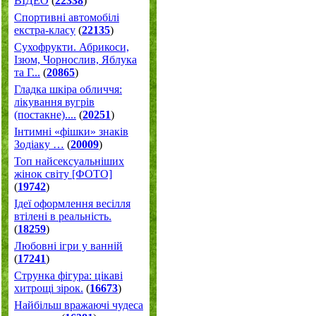
ВІДЕО
(
22338
)
Спортивні автомобілі
екстра-класу
(
22135
)
Cухофрукти. Абрикоси,
Ізюм, Чорнослив, Яблука
та Г...
(
20865
)
Гладка шкіра обличчя:
лікування вугрів
(постакне)....
(
20251
)
Інтимні «фішки» знаків
Зодіаку …
(
20009
)
Топ найсексуальніших
жінок світу [ФОТО]
(
19742
)
Ідеї оформлення весілля
втілені в реальність.
(
18259
)
Любовні ігри у ванній
(
17241
)
Струнка фігура: цікаві
хитрощі зірок.
(
16673
)
Найбільш вражаючі чудеса