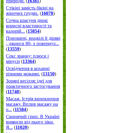
природи.
(
16381
)
Стікіні замість бікіні на
жіночих грудях.
(
16078
)
Сочна красуня диня:
корисні властивості та
калорій...
(
15854
)
Поношені, вицвілі й діряві
- джинси 80- х повернул...
(
13559
)
Секс зранку: плюси і
мінуси
(
13364
)
Освідчення в коханні
різними мовами.
(
13150
)
Зоряні весілля: ідеї для
практичного застосування
(
11748
)
Масаж. Істрія винекнення
масажу. Вплив масажу на
о...
(
11584
)
Свинячий грип. В Україні
виявили від нього ліки.
Я...
(
11020
)