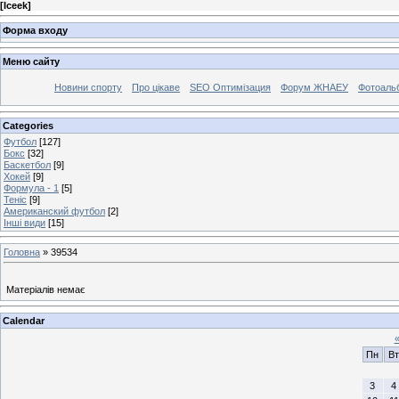
[
Iceek
]
Форма входу
Меню сайту
Новини спорту
Про цікаве
SEO Оптимізация
Форум ЖНАЕУ
Фотоаль
Categories
Футбол
[127]
Бокс
[32]
Баскетбол
[9]
Хокей
[9]
Формула - 1
[5]
Теніс
[9]
Американский футбол
[2]
Інші види
[15]
Головна
»
39534
Матеріалів немає
Calendar
Пн
Вт
3
4