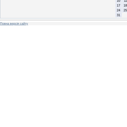
10
11
17
18
24
25
31
Повна версія сайту