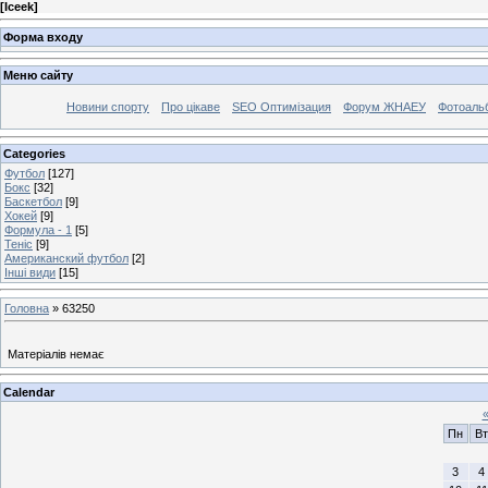
[
Iceek
]
Форма входу
Меню сайту
Новини спорту
Про цікаве
SEO Оптимізация
Форум ЖНАЕУ
Фотоаль
Categories
Футбол
[127]
Бокс
[32]
Баскетбол
[9]
Хокей
[9]
Формула - 1
[5]
Теніс
[9]
Американский футбол
[2]
Інші види
[15]
Головна
»
63250
Матеріалів немає
Calendar
Пн
Вт
3
4