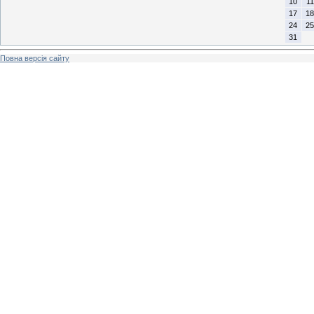
10
11
17
18
24
25
31
Повна версія сайту