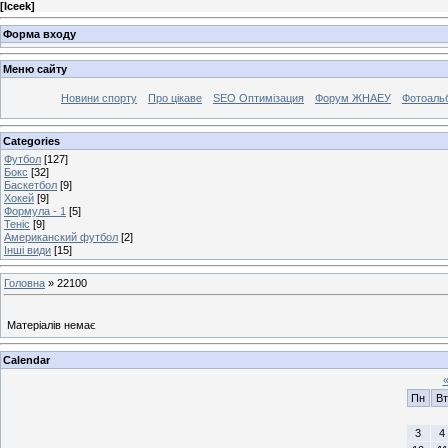
[
Iceek
]
Форма входу
Меню сайту
Новини спорту
Про цікаве
SEO Оптимізация
Форум ЖНАЕУ
Фотоаль
Categories
Футбол
[127]
Бокс
[32]
Баскетбол
[9]
Хокей
[9]
Формула - 1
[5]
Теніс
[9]
Американский футбол
[2]
Інші види
[15]
Головна
»
22100
Матеріалів немає
Calendar
Пн
Вт
3
4