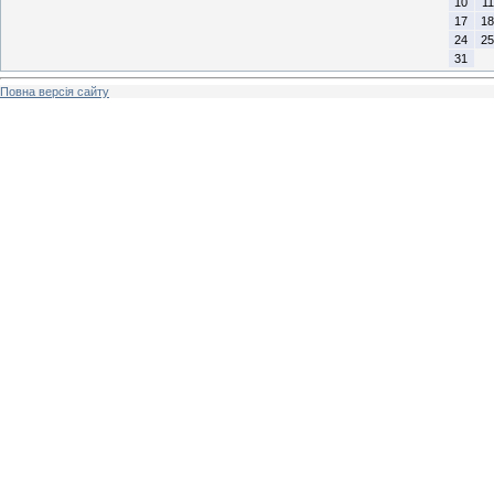
10
11
17
18
24
25
31
Повна версія сайту