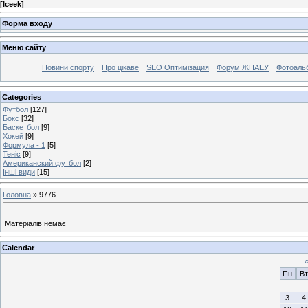
[
Iceek
]
Форма входу
Меню сайту
Новини спорту
Про цікаве
SEO Оптимізация
Форум ЖНАЕУ
Фотоаль
Categories
Футбол
[127]
Бокс
[32]
Баскетбол
[9]
Хокей
[9]
Формула - 1
[5]
Теніс
[9]
Американский футбол
[2]
Інші види
[15]
Головна
»
9776
Матеріалів немає
Calendar
Пн
Вт
3
4