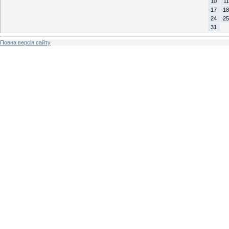
10
11
17
18
24
25
31
Повна версія сайту