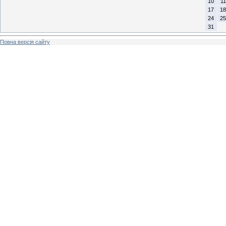
10
11
17
18
24
25
31
Повна версія сайту