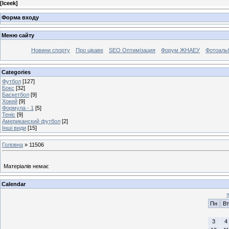
[
Iceek
]
Форма входу
Меню сайту
Новини спорту
Про цікаве
SEO Оптимізация
Форум ЖНАЕУ
Фотоаль
Categories
Футбол
[127]
Бокс
[32]
Баскетбол
[9]
Хокей
[9]
Формула - 1
[5]
Теніс
[9]
Американский футбол
[2]
Інші види
[15]
Головна
»
11506
Матеріалів немає
Calendar
Пн
Вт
3
4