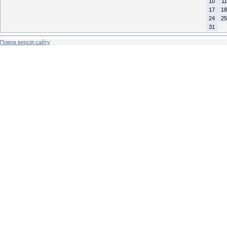
10
11
17
18
24
25
31
Повна версія сайту