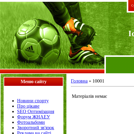
Су
I
Головна
»
10001
Меню сайту
Матеріалів немає
Новини спорту
Про цікаве
SEO Оптимізация
Форум ЖНАЕУ
Фотоальбоми
Зворотний зв'язок
Реклама на сайті