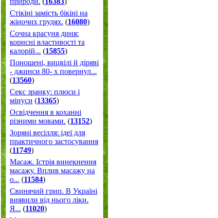
природи.
(
16383
)
Стікіні замість бікіні на
жіночих грудях.
(
16080
)
Сочна красуня диня:
корисні властивості та
калорій...
(
15855
)
Поношені, вицвілі й діряві
- джинси 80- х повернул...
(
13560
)
Секс зранку: плюси і
мінуси
(
13365
)
Освідчення в коханні
різними мовами.
(
13152
)
Зоряні весілля: ідеї для
практичного застосування
(
11749
)
Масаж. Істрія винекнення
масажу. Вплив масажу на
о...
(
11584
)
Свинячий грип. В Україні
виявили від нього ліки.
Я...
(
11020
)