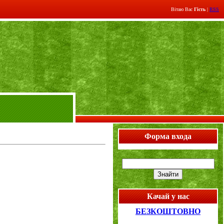
Вітаю Вас
Гість
|
RSS
Форма входа
Качай у нас
БЕЗКОШТОВНО