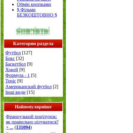
Обмін кнопками
$ Фільми
БЕЗКОШТОВНО $
Категории раздела
Футбол
[127]
Бокс
[32]
Баскетбол
[9]
Хокей
[9]
Формула - 1
[5]
Теніс
[9]
Американский футбол
[2]
Інші види
[15]
Найпопулярніше
Французький поцілунок:
як правильно цілуватися?
+ ...
(
131094
)