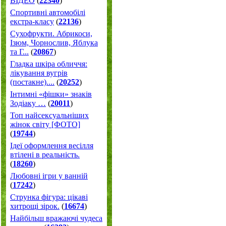
ВІДЕО
(
22340
)
Спортивні автомобілі
екстра-класу
(
22136
)
Cухофрукти. Абрикоси,
Ізюм, Чорнослив, Яблука
та Г...
(
20867
)
Гладка шкіра обличчя:
лікування вугрів
(постакне)....
(
20252
)
Інтимні «фішки» знаків
Зодіаку …
(
20011
)
Топ найсексуальніших
жінок світу [ФОТО]
(
19744
)
Ідеї оформлення весілля
втілені в реальність.
(
18260
)
Любовні ігри у ванній
(
17242
)
Струнка фігура: цікаві
хитрощі зірок.
(
16674
)
Найбільш вражаючі чудеса