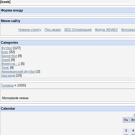
[
Iceek
]
Форма входу
Меню сайту
Новини спорту
Про цікаве
SEO Оптимізация
Форум ЖНАЕУ
Фотоаль
Categories
Футбол
[127]
Бокс
[32]
Баскетбол
[9]
Хокей
[9]
Формула - 1
[5]
Теніс
[9]
Американский футбол
[2]
Інші види
[15]
Головна
»
13331
Матеріалів немає
Calendar
Пн
Вт
3
4