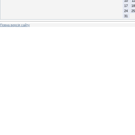
10
11
17
18
24
25
31
Повна версія сайту