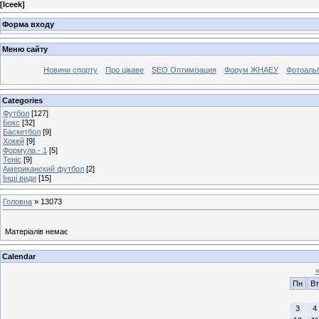
[
Iceek
]
Форма входу
Меню сайту
Новини спорту
Про цікаве
SEO Оптимізация
Форум ЖНАЕУ
Фотоаль
Categories
Футбол
[127]
Бокс
[32]
Баскетбол
[9]
Хокей
[9]
Формула - 1
[5]
Теніс
[9]
Американский футбол
[2]
Інші види
[15]
Головна
»
13073
Матеріалів немає
Calendar
Пн
Вт
3
4