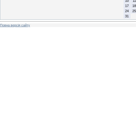
10
11
17
18
24
25
31
Повна версія сайту