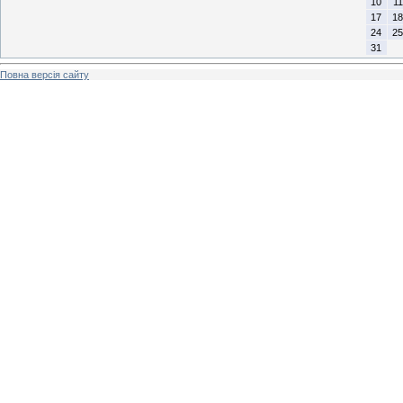
10
11
17
18
24
25
31
Повна версія сайту