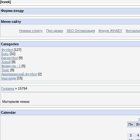
[
Iceek
]
Форма входу
Меню сайту
Новини спорту
Про цікаве
SEO Оптимізация
Форум ЖНАЕУ
Фотоаль
Categories
Футбол
[127]
Бокс
[32]
Баскетбол
[9]
Хокей
[9]
Формула - 1
[5]
Теніс
[9]
Американский футбол
[2]
Інші види
[15]
Головна
»
15794
Матеріалів немає
Calendar
Пн
Вт
3
4