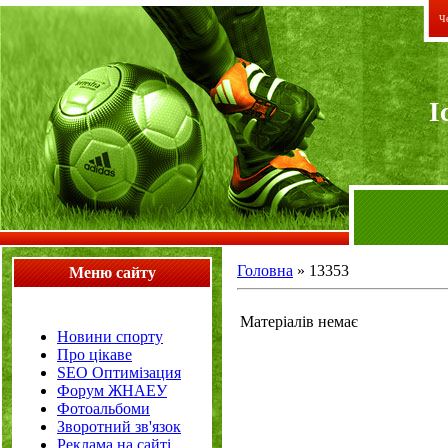
Че
I
Головна
»
13353
Меню сайту
Матеріалів немає
Новини спорту
Про цікаве
SEO Оптимізация
Форум ЖНАЕУ
Фотоальбоми
Зворотний зв'язок
Реклама на сайті