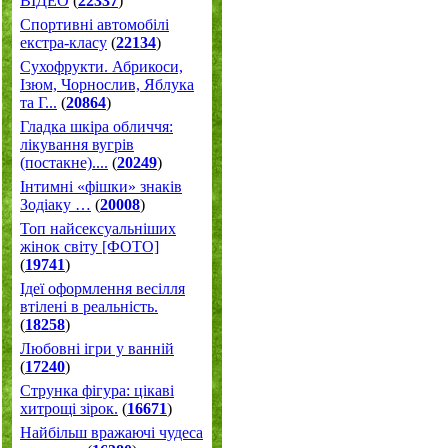
ВІДЕО
(
22337
)
Спортивні автомобілі
екстра-класу
(
22134
)
Cухофрукти. Абрикоси,
Ізюм, Чорнослив, Яблука
та Г...
(
20864
)
Гладка шкіра обличчя:
лікування вугрів
(постакне)....
(
20249
)
Інтимні «фішки» знаків
Зодіаку …
(
20008
)
Топ найсексуальніших
жінок світу [ФОТО]
(
19741
)
Ідеї оформлення весілля
втілені в реальність.
(
18258
)
Любовні ігри у ванній
(
17240
)
Струнка фігура: цікаві
хитрощі зірок.
(
16671
)
Найбільш вражаючі чудеса