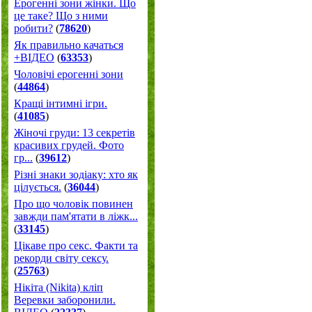
Ерогенні зони жінки. Що
це таке? Що з ними
робити?
(
78620
)
Як правильно качаться
+ВІДЕО
(
63353
)
Чоловічі ерогенні зони
(
44864
)
Кращі інтимні ігри.
(
41085
)
Жіночі груди: 13 секретів
красивих грудей. Фото
гр...
(
39612
)
Різні знаки зодіаку: хто як
цілується.
(
36044
)
Про що чоловік повинен
завжди пам'ятати в ліжк...
(
33145
)
Цікаве про секс. Факти та
рекорди світу сексу.
(
25763
)
Нікіта (Nikita) кліп
Веревки заборонили.