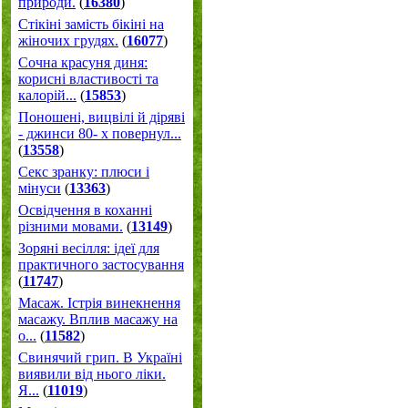
природи.
(
16380
)
Стікіні замість бікіні на
жіночих грудях.
(
16077
)
Сочна красуня диня:
корисні властивості та
калорій...
(
15853
)
Поношені, вицвілі й діряві
- джинси 80- х повернул...
(
13558
)
Секс зранку: плюси і
мінуси
(
13363
)
Освідчення в коханні
різними мовами.
(
13149
)
Зоряні весілля: ідеї для
практичного застосування
(
11747
)
Масаж. Істрія винекнення
масажу. Вплив масажу на
о...
(
11582
)
Свинячий грип. В Україні
виявили від нього ліки.
Я...
(
11019
)