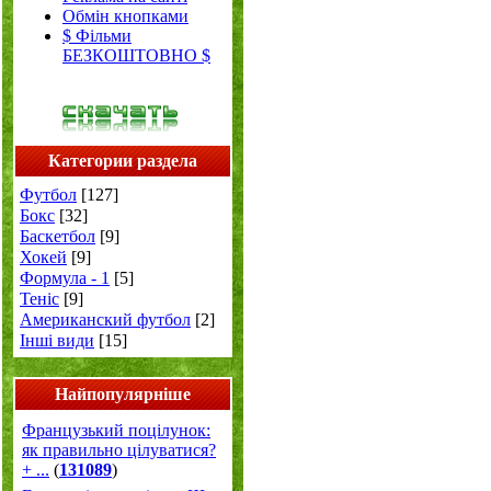
Обмін кнопками
$ Фільми
БЕЗКОШТОВНО $
Категории раздела
Футбол
[127]
Бокс
[32]
Баскетбол
[9]
Хокей
[9]
Формула - 1
[5]
Теніс
[9]
Американский футбол
[2]
Інші види
[15]
Найпопулярніше
Французький поцілунок:
як правильно цілуватися?
+ ...
(
131089
)