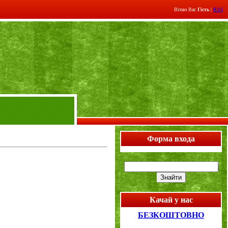
Вітаю Вас
Гість
|
RSS
Форма входа
Качай у нас
БЕЗКОШТОВНО