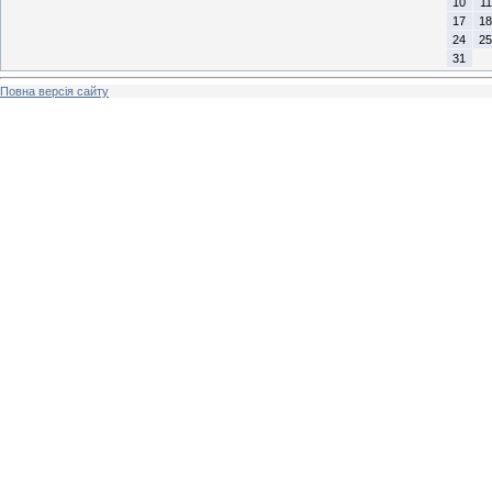
10
11
17
18
24
25
31
Повна версія сайту