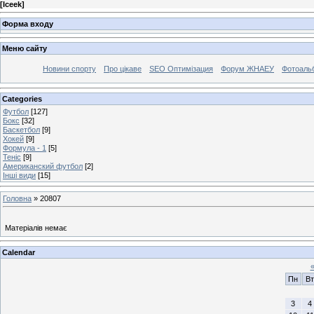
[
Iceek
]
Форма входу
Меню сайту
Новини спорту
Про цікаве
SEO Оптимізация
Форум ЖНАЕУ
Фотоаль
Categories
Футбол
[127]
Бокс
[32]
Баскетбол
[9]
Хокей
[9]
Формула - 1
[5]
Теніс
[9]
Американский футбол
[2]
Інші види
[15]
Головна
»
20807
Матеріалів немає
Calendar
Пн
Вт
3
4