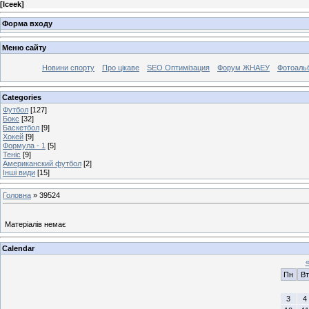
[
Iceek
]
Форма входу
Меню сайту
Новини спорту
Про цікаве
SEO Оптимізация
Форум ЖНАЕУ
Фотоаль
Categories
Футбол
[127]
Бокс
[32]
Баскетбол
[9]
Хокей
[9]
Формула - 1
[5]
Теніс
[9]
Американский футбол
[2]
Інші види
[15]
Головна
»
39524
Матеріалів немає
Calendar
Пн
Вт
3
4