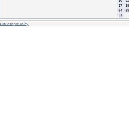
10
11
17
18
24
25
31
Повна версія сайту