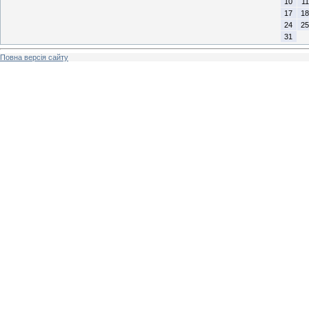
10
11
17
18
24
25
31
Повна версія сайту