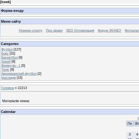
[
Iceek
]
Форма входу
Меню сайту
Новини спорту
Про цікаве
SEO Оптимізация
Форум ЖНАЕУ
Фотоаль
Categories
Футбол
[127]
Бокс
[32]
Баскетбол
[9]
Хокей
[9]
Формула - 1
[5]
Теніс
[9]
Американский футбол
[2]
Інші види
[15]
Головна
»
22213
Матеріалів немає
Calendar
Пн
Вт
3
4