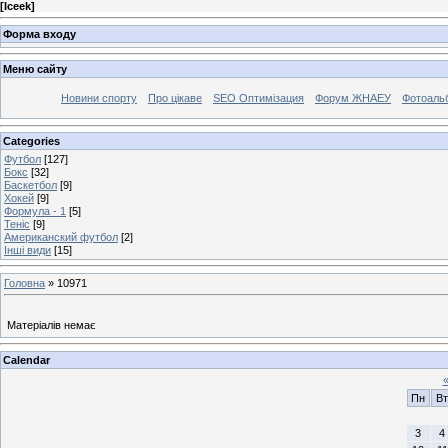
[
Iceek
]
Форма входу
Меню сайту
Новини спорту
Про цікаве
SEO Оптимізация
Форум ЖНАЕУ
Фотоаль
Categories
Футбол
[127]
Бокс
[32]
Баскетбол
[9]
Хокей
[9]
Формула - 1
[5]
Теніс
[9]
Американский футбол
[2]
Інші види
[15]
Головна
»
10971
Матеріалів немає
Calendar
Пн
Вт
3
4