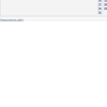
10
11
17
18
24
25
31
Повна версія сайту