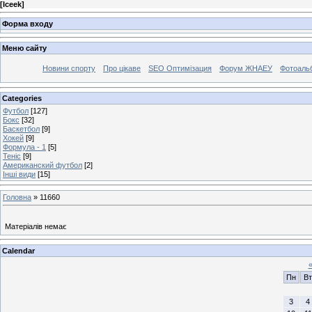
[
Iceek
]
Форма входу
Меню сайту
Новини спорту
Про цікаве
SEO Оптимізация
Форум ЖНАЕУ
Фотоаль
Categories
Футбол
[127]
Бокс
[32]
Баскетбол
[9]
Хокей
[9]
Формула - 1
[5]
Теніс
[9]
Американский футбол
[2]
Інші види
[15]
Головна
»
11660
Матеріалів немає
Calendar
Пн
Вт
3
4