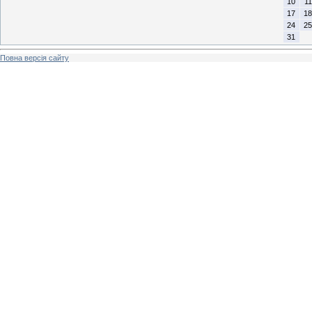
10
11
17
18
24
25
31
Повна версія сайту