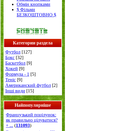
Обмін кнопками
$ Фільми
БЕЗКОШТОВНО $
Категории раздела
Футбол
[127]
Бокс
[32]
Баскетбол
[9]
Хокей
[9]
Формула - 1
[5]
Теніс
[9]
Американский футбол
[2]
Інші види
[15]
Найпопулярніше
Французький поцілунок:
як правильно цілуватися?
+ ...
(
131093
)