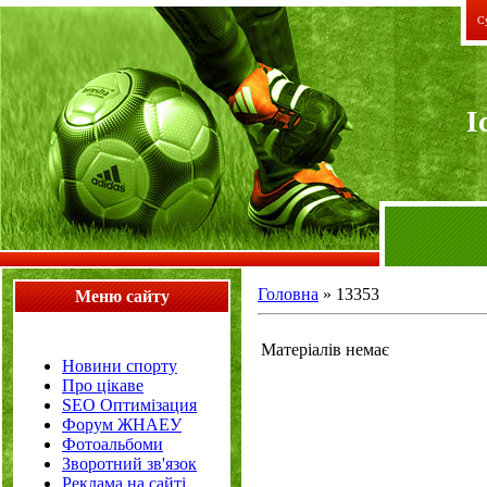
Су
I
Головна
»
13353
Меню сайту
Матеріалів немає
Новини спорту
Про цікаве
SEO Оптимізация
Форум ЖНАЕУ
Фотоальбоми
Зворотний зв'язок
Реклама на сайті