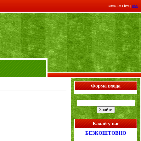
Вітаю Вас
Гість
|
RSS
Форма входа
Качай у нас
БЕЗКОШТОВНО