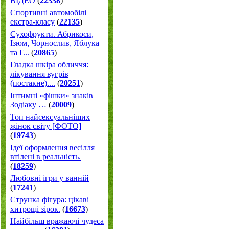
ВІДЕО
(
22338
)
Спортивні автомобілі
екстра-класу
(
22135
)
Cухофрукти. Абрикоси,
Ізюм, Чорнослив, Яблука
та Г...
(
20865
)
Гладка шкіра обличчя:
лікування вугрів
(постакне)....
(
20251
)
Інтимні «фішки» знаків
Зодіаку …
(
20009
)
Топ найсексуальніших
жінок світу [ФОТО]
(
19743
)
Ідеї оформлення весілля
втілені в реальність.
(
18259
)
Любовні ігри у ванній
(
17241
)
Струнка фігура: цікаві
хитрощі зірок.
(
16673
)
Найбільш вражаючі чудеса