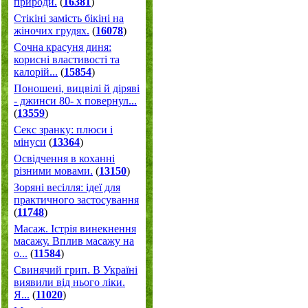
природи.
(
16381
)
Стікіні замість бікіні на
жіночих грудях.
(
16078
)
Сочна красуня диня:
корисні властивості та
калорій...
(
15854
)
Поношені, вицвілі й діряві
- джинси 80- х повернул...
(
13559
)
Секс зранку: плюси і
мінуси
(
13364
)
Освідчення в коханні
різними мовами.
(
13150
)
Зоряні весілля: ідеї для
практичного застосування
(
11748
)
Масаж. Істрія винекнення
масажу. Вплив масажу на
о...
(
11584
)
Свинячий грип. В Україні
виявили від нього ліки.
Я...
(
11020
)