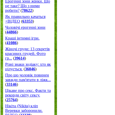
Ерогенні зони жінки. Що
це таке? Що з ними
робити?
(
78622
)
Як правильно качаться
+ВІДЕО
(
63353
)
Чоловічі ерогенні зони
(
44866
)
Кращі інтимні ігри.
(
41086
)
Жіночі груди: 13 секретів
красивих грудей. Фото
гр...
(
39614
)
Різні знаки зодіаку: хто як
цілується.
(
36046
)
Про що чоловік повинен
завжди пам'ятати в ліжк...
(
33146
)
Цікаве про секс. Факти та
рекорди світу сексу.
(
25764
)
Нікіта (Nikita) кліп
Веревки заборонили.