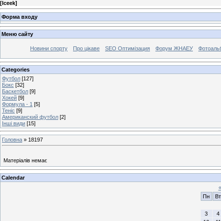
[
Iceek
]
Форма входу
Меню сайту
Новини спорту
Про цікаве
SEO Оптимізация
Форум ЖНАЕУ
Фотоаль
Categories
Футбол
[127]
Бокс
[32]
Баскетбол
[9]
Хокей
[9]
Формула - 1
[5]
Теніс
[9]
Американский футбол
[2]
Інші види
[15]
Головна
»
18197
Матеріалів немає
Calendar
Пн
Вт
3
4