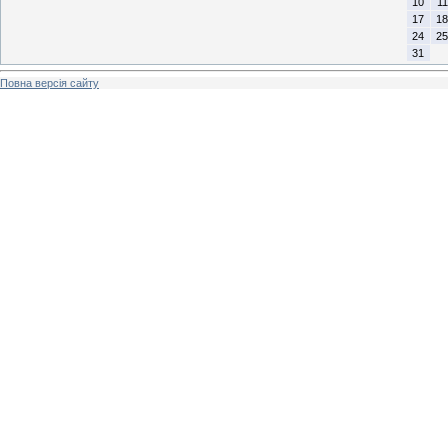
10
11
17
18
24
25
31
Повна версія сайту